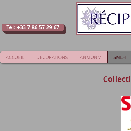
Tél: +33 7 86 57 29 67
ACCUEIL
DECORATIONS
ANMONM
SMLH
Collect